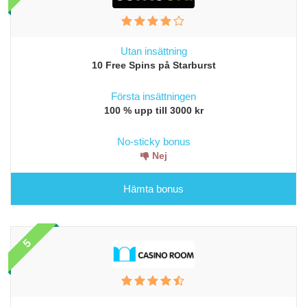
Utan insättning
10 Free Spins på Starburst
Första insättningen
100 % upp till 3000 kr
No-sticky bonus
Nej
Hämta bonus
5