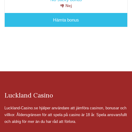
Nej
Hämta bonus
Luckland Casino
Luckland-Casino.se hjälper användare att jämföra casinon, bonusar och
villkor. Åldersgränsen för att spela på casino är 18 år. Spela ansvarsfullt
och aldrig för mer än du har råd att förlora.