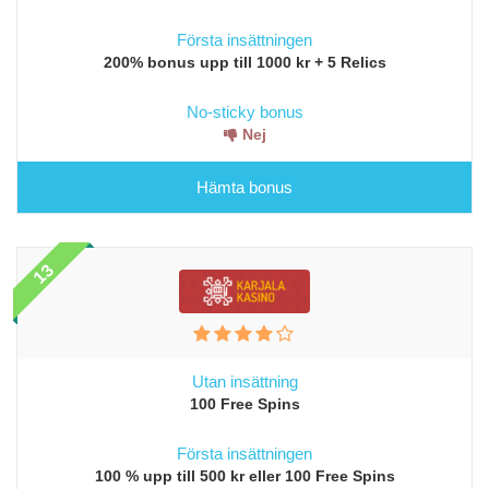
Första insättningen
200% bonus upp till 1000 kr + 5 Relics
No-sticky bonus
Nej
Hämta bonus
13
Utan insättning
100 Free Spins
Första insättningen
100 % upp till 500 kr eller 100 Free Spins