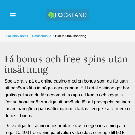
LucklandCasino
Casinobonus
Bonus utan insättning
Få bonus och free spins utan
insättning
Spela gratis på ett online casino med en bonus som du får utan
att behöva sätta in några egna pengar. Ett flertal casinon ger bort
gratisspel som du får genom att skapa ett konto och logga in.
Dessa bonusar är smidiga att använda för att provspela casinon
innan man gör egna insättningar och kallas i engelska termer no
deposit-bonus.
De vanligaste casinobonusar utan krav på egen insättning är i
regel 10-100 free spins på utvalda videoslots eller upp till 50 kr